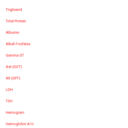
Trigliserid
Total Protein
Albumin
Alkali Fosfataz
Gamma GT
Ast (GOT)
Alt (GPT)
LDH
TSH
Hemogram
Hemoglobin A1c