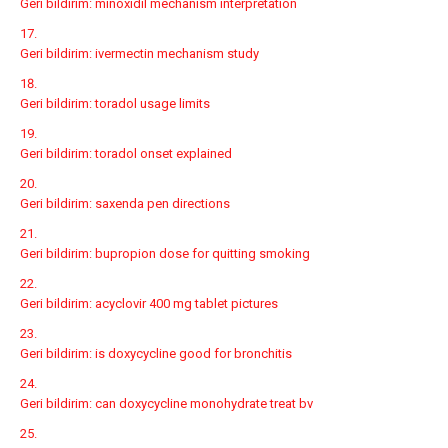
Geri bildirim:
minoxidil mechanism interpretation
Geri bildirim:
ivermectin mechanism study
Geri bildirim:
toradol usage limits
Geri bildirim:
toradol onset explained
Geri bildirim:
saxenda pen directions
Geri bildirim:
bupropion dose for quitting smoking
Geri bildirim:
acyclovir 400 mg tablet pictures
Geri bildirim:
is doxycycline good for bronchitis
Geri bildirim:
can doxycycline monohydrate treat bv