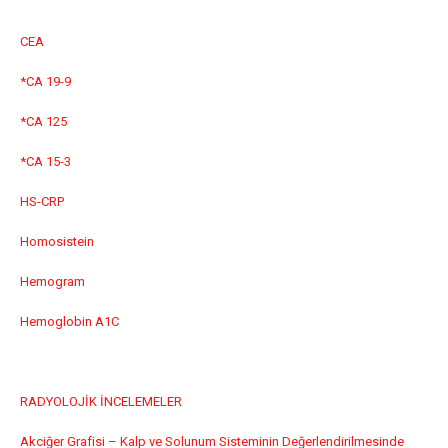
CEA
*CA 19-9
*CA 125
*CA 15-3
HS-CRP
Homosistein
Hemogram
Hemoglobin A1C
RADYOLOJİK İNCELEMELER
Akciğer Grafisi – Kalp ve Solunum Sisteminin Değerlendirilmesinde