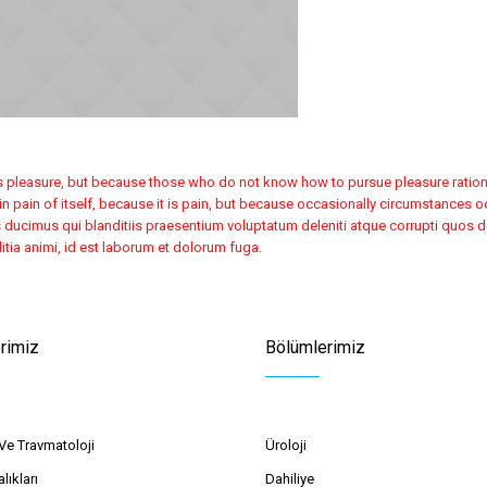
it is pleasure, but because those who do not know how to pursue pleasure ratio
in pain of itself, because it is pain, but because occasionally circumstances 
ducimus qui blanditiis praesentium voluptatum deleniti atque corrupti quos do
litia animi, id est laborum et dolorum fuga.
rimiz
Bölümlerimiz
Ve Travmatoloji
Üroloji
lıkları
Dahiliye