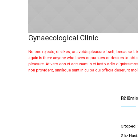
Gynaecological Clinic
No one rejects, dislikes, or avoids pleasure itself, because 
again is there anyone who loves or pursues or desires to obta
pleasure. At vero eos et accusamus et iusto odio dignissimos 
non provident, similique sunt in culpa qui officia deserunt mol
Bölümle
Ortopedi 
Göz Hasta