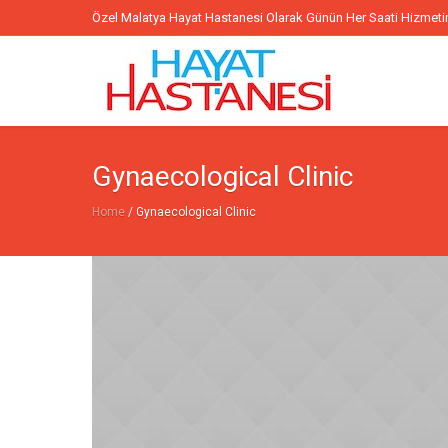
Özel Malatya Hayat Hastanesi Olarak Günün Her Saati Hizmeti
Gynaecological Clinic
Home
/
Gynaecological Clinic