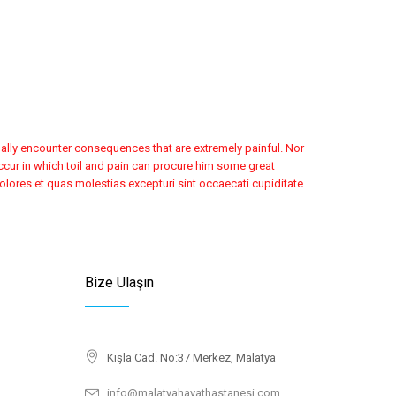
nally encounter consequences that are extremely painful. Nor
occur in which toil and pain can procure him some great
lores et quas molestias excepturi sint occaecati cupiditate
Bize Ulaşın
Kışla Cad. No:37 Merkez, Malatya
info@malatyahayathastanesi.com